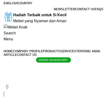
ENGLISH
COUNTRY
NEWSLETTER
CONTACT US
FAQS
Hadiah Terbaik untuk Si Kecil
Mebel yang Nyaman dan Aman
Search
Menu
HOME
COMPANY PROFILE
PRODUCTS
SERVICES
TENTANG ANAK
ARTICLE
CONTACT US
ORDER VIA WHATSAPP
Box bayi kayu jati custom
Categories