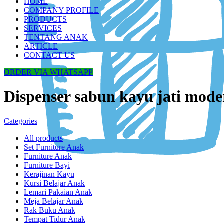
HOME
COMPANY PROFILE
PRODUCTS
SERVICES
TENTANG ANAK
ARTICLE
CONTACT US
ORDER VIA WHATSAPP
Dispenser sabun kayu jati mode
Categories
All
products
Set Furniture Anak
Furniture Anak
Furniture Bayi
Kerajinan Kayu
Kursi Belajar Anak
Lemari Pakaian Anak
Meja Belajar Anak
Rak Buku Anak
Tempat Tidur Anak