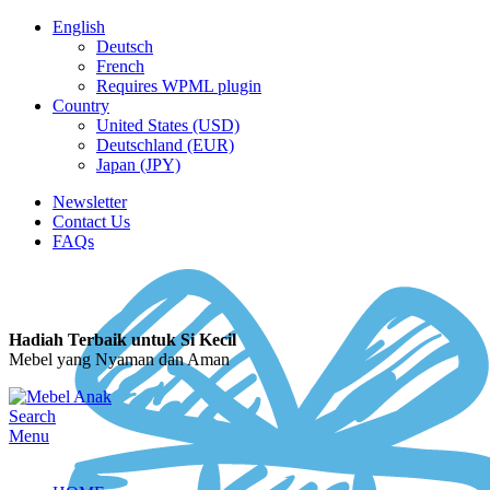
English
Deutsch
French
Requires WPML plugin
Country
United States (USD)
Deutschland (EUR)
Japan (JPY)
Newsletter
Contact Us
FAQs
Hadiah Terbaik untuk Si Kecil
Mebel yang Nyaman dan Aman
Search
Menu