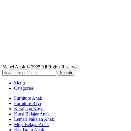
Find & Follow
Marketplace
Mebel Anak © 2025 All Rights Reserved.
Search
Menu
Categories
Furniture Anak
Furniture Bayi
Kerajinan Kayu
Kursi Belajar Anak
Lemari Pakaian Anak
Meja Belajar Anak
Rak Buku Anak