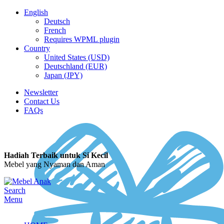
English
Deutsch
French
Requires WPML plugin
Country
United States (USD)
Deutschland (EUR)
Japan (JPY)
Newsletter
Contact Us
FAQs
Hadiah Terbaik untuk Si Kecil
Mebel yang Nyaman dan Aman
Search
Menu