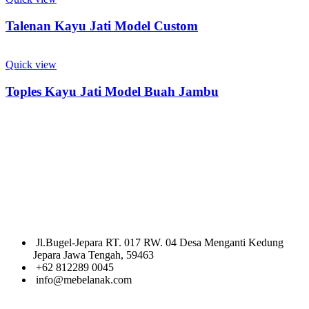
Talenan Kayu Jati Model Custom
Quick view
Toples Kayu Jati Model Buah Jambu
Ciptakan ruang yang penuh keceriaan dan kreativitas untuk si kecil
dengan koleksi mebel anak kami. Dari desain yang menarik hingga
material yang aman dan nyaman, setiap produk kami dirancang
khusus untuk mendukung tumbuh kembang anak Anda, sambil
memberikan sentuhan warna dan keunikan pada kamar mereka
Jl.Bugel-Jepara RT. 017 RW. 04 Desa Menganti Kedung
Jepara Jawa Tengah, 59463
+62 812289 0045
info@mebelanak.com