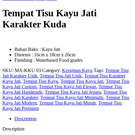
Tempat Tisu Kayu Jati
Karakter Kuda
Bahan Baku : Kayu Jati
Dimensi : 16cm x 18cm x 26cm
Finishing : Waterbased Food grades
SKU:
MA-KKU 03
Category:
Kerajinan Kayu
Tags:
Tempat Tisu
Jati Karakter Unik
,
Tempat Tisu Jati Unik
,
Tempat Tisu Karakter
Kayu Jati
,
Tempat Tisu Kayu
,
Tempat Tisu Kayu Jati
,
Tempat Tisu
Kayu Jati Custom
,
Tempat Tisu Kayu Jati Elegan
,
Tempat Tisu
Kayu Jati Handmade
,
Tempat Tisu Kayu Jati Jepara
,
Tempat Tisu
Kayu Jati Karakter
,
Tempat Tisu Kayu Jati Minimalis
,
Tempat Tisu
Kayu Jati Modern
,
Tempat Tisu Kayu Jati Murah
,
Tempat Tisu
Kayu Jati Premium
Description
Description