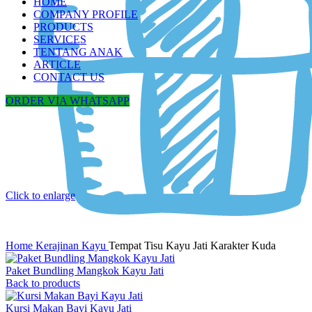
HOME
COMPANY PROFILE
PRODUCTS
SERVICES
TENTANG ANAK
ARTICLE
CONTACT US
ORDER VIA WHATSAPP
Click to enlarge
Home
Kerajinan Kayu
Tempat Tisu Kayu Jati Karakter Kuda
Paket Bundling Mangkok Kayu Jati
Back to products
Kursi Makan Bayi Kayu Jati