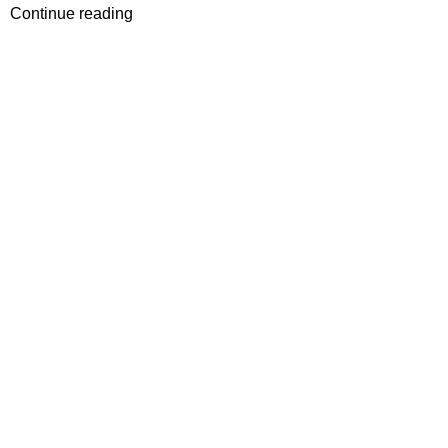
Continue reading
Ciptakan ruang yang penuh keceriaan dan kreativitas
untuk si kecil dengan koleksi mebel anak kami. Dari