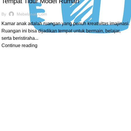
Tempat Tidur Model Rumah
By
Mebelanak.com
Kamar anak adalah ruangan yang penuh kreativitas imajinasi.
Ruangan ini bisa dijadikan tempat untuk bermain, belajar,
serta beristiraha...
Continue reading