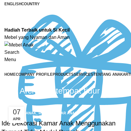
ENGLISH
COUNTRY
Hadiah Terbaik untuk Si Kecil
Mebel yang Nyaman dan Aman
Search
Menu
HOME
COMPANY PROFILE
PRODUCTS
SERVICES
TENTANG ANAK
ART
Tag Archives: tempat tidur anak 
07
,
FURNITURE ANAK
RUANG KAMAR ANAK
APR
Ide Dekorasi Kamar Anak Menggunakan