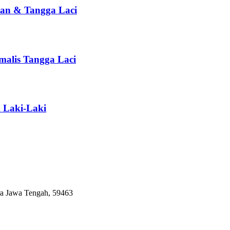
tan & Tangga Laci
alis Tangga Laci
 Laki-Laki
 dengan koleksi mebel anak kami. Dari desain yang menarik hingga mat
entuhan warna dan keunikan pada kamar mereka
ra Jawa Tengah, 59463