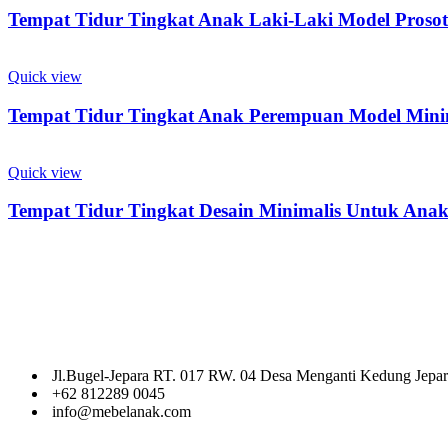
Tempat Tidur Tingkat Anak Laki-Laki Model Proso
Quick view
Tempat Tidur Tingkat Anak Perempuan Model Minim
Quick view
Tempat Tidur Tingkat Desain Minimalis Untuk Anak
Ciptakan ruang yang penuh keceriaan dan kreativitas untuk si kecil
untuk mendukung tumbuh kembang anak Anda, sambil memberikan s
Jl.Bugel-Jepara RT. 017 RW. 04 Desa Menganti Kedung Jepa
+62 812289 0045
info@mebelanak.com