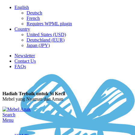
English
Deutsch
French
Requires WPML plugin
Country
United States (USD)
Deutschland (EUR)
Japan (JPY)
Newsletter
Contact Us
FAQs
Hadiah Terbaik untuk Si Kecil
Mebel yang Nyaman dan Aman
Search
Menu