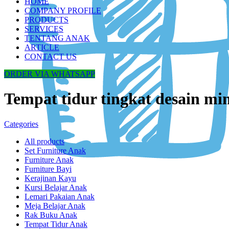
HOME
COMPANY PROFILE
PRODUCTS
SERVICES
TENTANG ANAK
ARTICLE
CONTACT US
ORDER VIA WHATSAPP
Tempat tidur tingkat desain mi
Categories
All
products
Set Furniture Anak
Furniture Anak
Furniture Bayi
Kerajinan Kayu
Kursi Belajar Anak
Lemari Pakaian Anak
Meja Belajar Anak
Rak Buku Anak
Tempat Tidur Anak